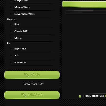
Pudge Wars
Mirana Wars
Nevermore Wars
Garena
Plus
Classic 2011
Master
Fun
картинка
art
комиксы
КАРТ
А
DotaAllstars 6.72f
РЕКЛАМА
Просмотров:
766