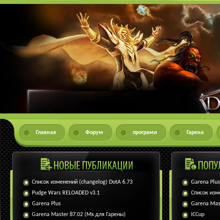
Главная
Форум
програми
Гарена
Список изменений (changelog) DotA 6.73
Garena Plus
Pudge Wars RELOADED v3.1
Список изм
Garena Plus
Garena Mas
Garena Master 87.02 (Мх для Гарены)
ICCup