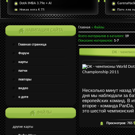
DotA IMBA 3.79e + AI
GarenaHack 
Новая дота 6.73
Патч для ру
1.26a
Главная
»
Файлы
НАВИГАЦИЯ САЙТА
Всего материалов в каталоге:
19
Показано материалов:
1-7
Главная страница
DK - чемпио
Форум
карты
патчи
повторы
видео
Несколько минут назад W
дня мы наблюдали за ба
о
доте
европейских команд. В и
второе - команда PanDa, 
это шестой чемпионский 
ФАЙЛЫ
Просмотров:
765
другие карты